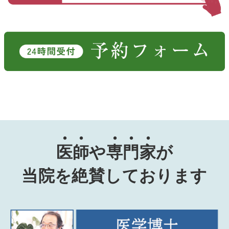
医
師
や
専
門
家
が
当院を絶賛しております