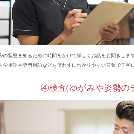
よ
く
あ
る
質
問
今の状態を知るために時間をかけて詳しくお話をお聞きしま
院
医学用語や専門用語などを使わずにわかりやすい言葉で丁寧
情
報
・
④検査(ゆがみや姿勢の
ア
ク
セ
ス
ご