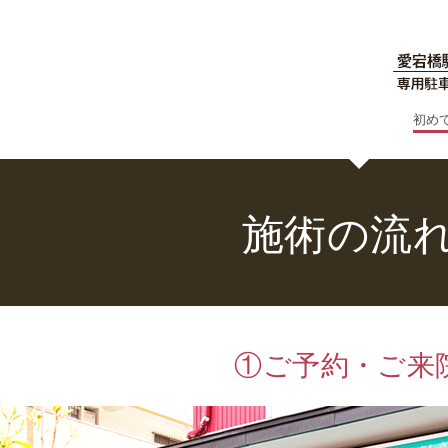
初め
施術の流
初
め
①ご予約・ご来
て
の
方