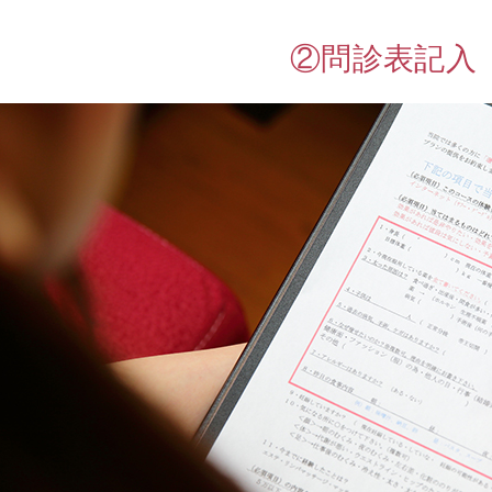
金
②問診表記入
医
師
や
大
学
教
授
・
専
門
家
か
ら
の
推
薦