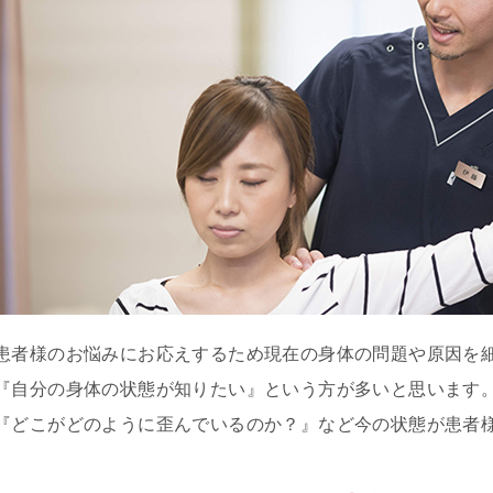
予
約
・
お
問
い
合
わ
せ
患者様のお悩みにお応えするため現在の身体の問題や原因を
『自分の身体の状態が知りたい』という方が多いと思います
『どこがどのように歪んでいるのか？』など今の状態が患者
腰
痛