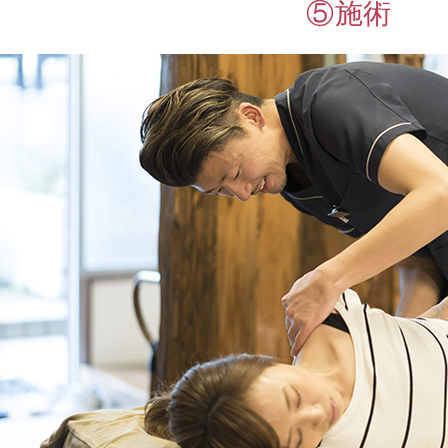
⑤施術
肩
こ
り
産
後
の
骨
盤
矯
正
耳
鳴
り
め