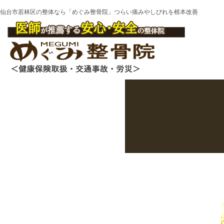
仙台市若林区の整体なら「めぐみ整骨院」つらい痛みやしびれを根本改善
M
E
N
U