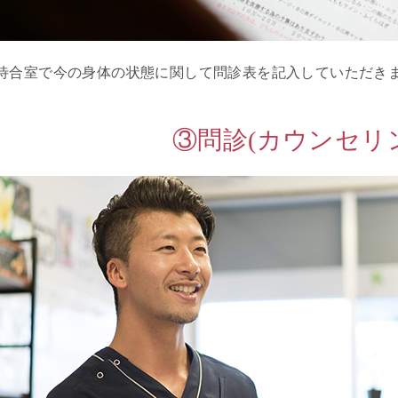
有
名
待合室で今の身体の状態に関して問診表を記入していただき
整
骨
院
③問診(カウンセリ
か
ら
の
推
薦
ス
タ
ッ
フ
紹
介