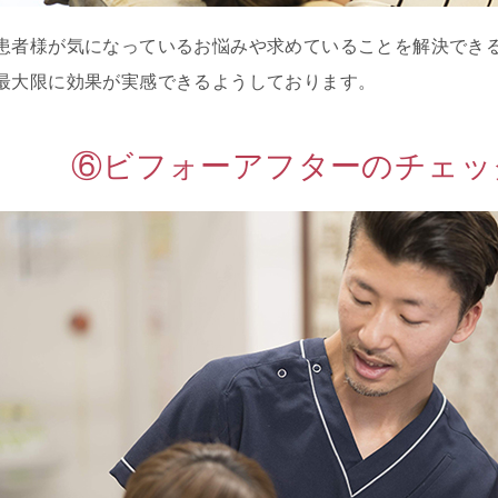
ま
い
患者様が気になっているお悩みや求めていることを解決でき
最大限に効果が実感できるようしております。
外
反
母
⑥ビフォーアフターのチェック
趾
手
足
の
シ
ビ
レ
股
関
節
痛