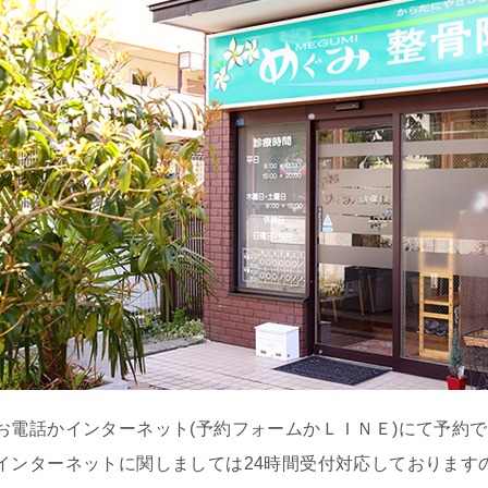
へ
院
の
特
徴
施
術
の
流
れ
施
術
内
お電話かインターネット(予約フォームかＬＩＮＥ)にて予約
容
・
インターネットに関しましては24時間受付対応しております
料